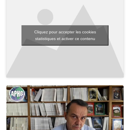
Toutes les actualités
Cliquez pour accepter les cookies
Les rendez-vous de l’APHG
statistiques et activer ce contenu
Concours de recrutement
Concours scolaires
Conférences, tables rondes
Critique d’ouvrages publiés
Culture