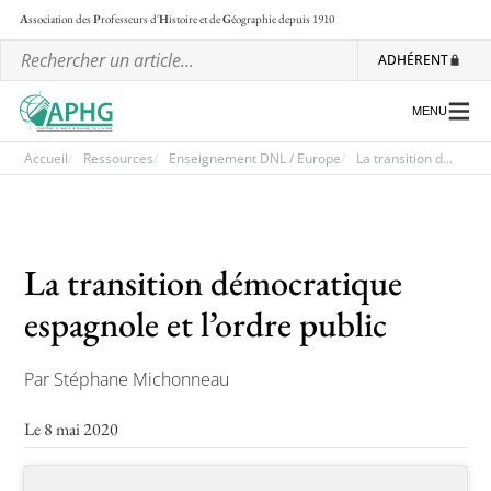
A
ssociation des
P
rofesseurs d'
H
istoire et de
G
éographie
depuis 1910
ADHÉRENT
MENU
Accueil
Ressources
Enseignement DNL / Europe
La transition d...
L’association
Les régionales
La transition démocratique
Les ateliers nationaux
espagnole et l’ordre public
Communiqués et motions
Par Stéphane Michonneau
Lettre d’information de l’APHG
Le 8 mai 2020
L’APHG dans la presse