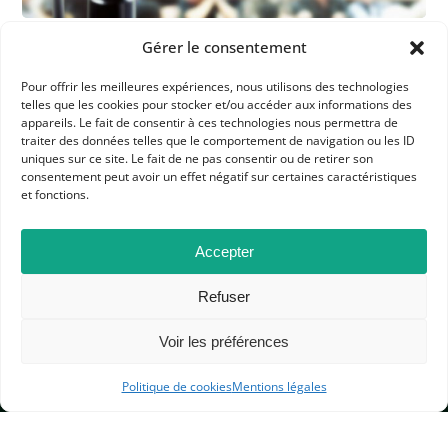
Gérer le consentement
Pour offrir les meilleures expériences, nous utilisons des technologies
telles que les cookies pour stocker et/ou accéder aux informations des
appareils. Le fait de consentir à ces technologies nous permettra de
traiter des données telles que le comportement de navigation ou les ID
uniques sur ce site. Le fait de ne pas consentir ou de retirer son
consentement peut avoir un effet négatif sur certaines caractéristiques
APHG
et fonctions.
Association des professeurs d'histoire et géographie
Accepter
+ 33 0(1) 42 33 62 37
Refuser
BP 6541 – 75065 Paris Cedex 02
Voir les préférences
CONTACTEZ-NOUS
Politique de cookies
Mentions légales
MENTIONS LÉGALES