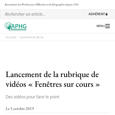
A
ssociation des
P
rofesseurs d'
H
istoire et de
G
éographie
depuis 1910
ADHÉRENT
MENU
Accueil
Lancement de la...
L’association
Les régionales
Lancement de la rubrique de
Les ateliers nationaux
vidéos « Fenêtres sur cours »
Communiqués et motions
Lettre d’information de l’APHG
Des vidéos pour faire le point
L’APHG dans la presse
Le 5 octobre 2019