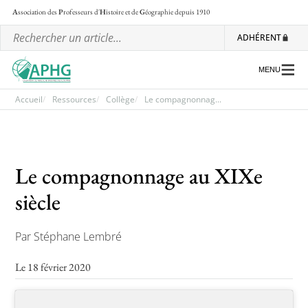
A
ssociation des
P
rofesseurs d'
H
istoire et de
G
éographie
depuis 1910
ADHÉRENT
MENU
Accueil
Ressources
Collège
Le compagnonnag...
L’association
Les régionales
Le compagnonnage au XIXe
Les ateliers nationaux
siècle
Communiqués et motions
Par Stéphane Lembré
Lettre d’information de l’APHG
Le 18 février 2020
L’APHG dans la presse