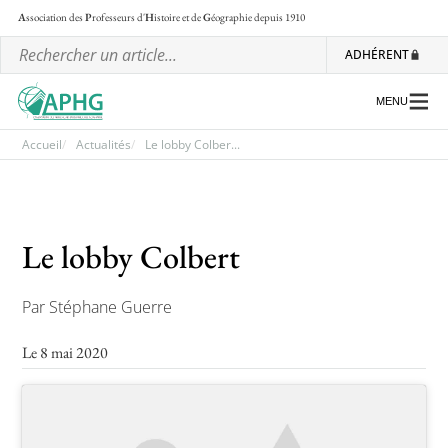
A
ssociation des
P
rofesseurs d'
H
istoire et de
G
éographie
depuis 1910
ADHÉRENT
MENU
Accueil
Actualités
Le lobby Colber...
L’association
Le lobby Colbert
Les régionales
Les ateliers nationaux
Par Stéphane Guerre
Communiqués et motions
Le 8 mai 2020
Lettre d’information de l’APHG
L’APHG dans la presse