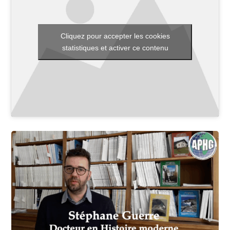
Cliquez pour accepter les cookies
Toutes les actualités
statistiques et activer ce contenu
Les rendez-vous de l’APHG
Concours de recrutement
Concours scolaires
Conférences, tables rondes
Critique d’ouvrages publiés
Culture