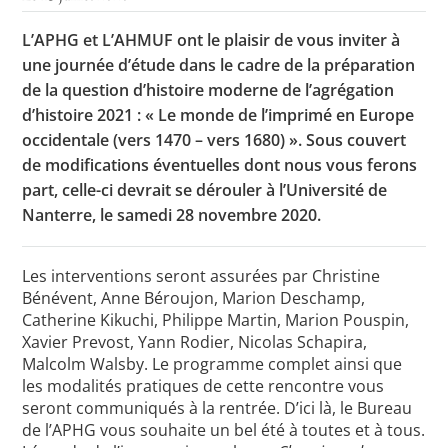
L’APHG et L’AHMUF ont le plaisir de vous inviter à
une journée d’étude dans le cadre de la préparation
Toutes les actualités
de la question d’histoire moderne de l’agrégation
d’histoire 2021 : « Le monde de l’imprimé en Europe
Les rendez-vous de l’APHG
occidentale (vers 1470 – vers 1680) ». Sous couvert
Concours de recrutement
de modifications éventuelles dont nous vous ferons
part, celle-ci devrait se dérouler à l’Université de
Concours scolaires
Nanterre, le samedi 28 novembre 2020.
Conférences, tables rondes
Critique d’ouvrages publiés
Les interventions seront assurées par Christine
Bénévent, Anne Béroujon, Marion Deschamp,
Culture
Catherine Kikuchi, Philippe Martin, Marion Pouspin,
Xavier Prevost, Yann Rodier, Nicolas Schapira,
Malcolm Walsby. Le programme complet ainsi que
les modalités pratiques de cette rencontre vous
seront communiqués à la rentrée. D’ici là, le Bureau
de l’APHG vous souhaite un bel été à toutes et à tous.