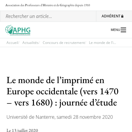
A
ssociation des
P
rofesseurs d'
H
istoire et de
G
éographie
depuis 1910
ADHÉRENT
MENU
Accueil
Actualités
Concours de recrutement
Le monde de l’i...
L’association
Les régionales
Le monde de l’imprimé en
Les ateliers nationaux
Europe occidentale (vers 1470
Communiqués et motions
– vers 1680) : journée d’étude
Lettre d’information de l’APHG
L’APHG dans la presse
Université de Nanterre, samedi 28 novembre 2020
Le 13 juillet 2020