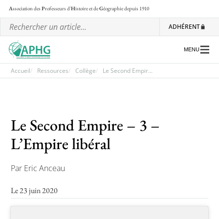
A
ssociation des
P
rofesseurs d'
H
istoire et de
G
éographie
depuis 1910
ADHÉRENT
MENU
Accueil
Ressources
Collège
Le Second Empir...
L’association
Les régionales
Le Second Empire – 3 –
Les ateliers nationaux
L’Empire libéral
Communiqués et motions
Par Eric Anceau
Lettre d’information de l’APHG
Le 23 juin 2020
L’APHG dans la presse