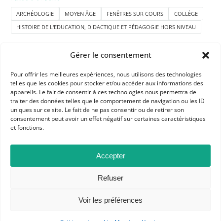
ARCHÉOLOGIE
MOYEN ÂGE
FENÊTRES SUR COURS
COLLÈGE
HISTOIRE DE L'EDUCATION, DIDACTIQUE ET PÉDAGOGIE HORS NIVEAU
Gérer le consentement
Pour offrir les meilleures expériences, nous utilisons des technologies
telles que les cookies pour stocker et/ou accéder aux informations des
appareils. Le fait de consentir à ces technologies nous permettra de
traiter des données telles que le comportement de navigation ou les ID
APHG
uniques sur ce site. Le fait de ne pas consentir ou de retirer son
consentement peut avoir un effet négatif sur certaines caractéristiques
Association des professeurs d'histoire et géographie
et fonctions.
+ 33 0(1) 42 33 62 37
Accepter
BP 6541 – 75065 Paris Cedex 02
Refuser
CONTACTEZ-NOUS
Voir les préférences