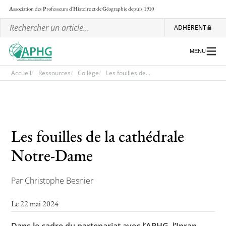
A
ssociation des
P
rofesseurs d'
H
istoire et de
G
éographie
depuis 1910
ADHÉRENT
MENU
Accueil
Ressources
Collège
Les fouilles de...
L’association
Les régionales
Les fouilles de la cathédrale
Les ateliers nationaux
Notre-Dame
Communiqués et motions
Par Christophe Besnier
Lettre d’information de l’APHG
L’APHG dans la presse
Le 22 mai 2024