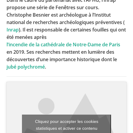
Dans le cadre du partenariat avec l’APHG, l’Inrap
propose une série de Fenêtres sur cours.
Christophe Besnier est archéologue à l’Institut
national de recherches archéologiques préventives (
Toutes les actualités
Inrap
). Il est responsable de certaines fouilles qui ont
Les rendez-vous de l’APHG
été menées après
l’incendie de la cathédrale de Notre-Dame de Paris
Concours de recrutement
en 2019. Ses recherches mettent en lumière des
Concours scolaires
découvertes d’une importance historique dont le
jubé polychromé
.
Conférences, tables rondes
Critique d’ouvrages publiés
Culture
Cliquez pour accepter les cookies
statistiques et activer ce contenu