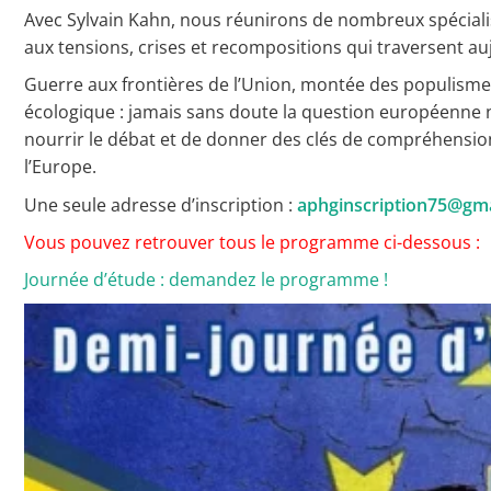
Avec Sylvain Kahn, nous réunirons de nombreux spéciali
aux tensions, crises et recompositions qui traversent au
Guerre aux frontières de l’Union, montée des populisme
Toutes les actualités
écologique : jamais sans doute la question européenne n’
Les rendez-vous de l’APHG
nourrir le débat et de donner des clés de compréhension
l’Europe.
Concours de recrutement
Une seule adresse d’inscription :
aphginscription75@gm
Concours scolaires
Vous pouvez retrouver tous le programme ci-dessous :
Conférences, tables rondes
Journée d’étude : demandez le programme !
Critique d’ouvrages publiés
Culture