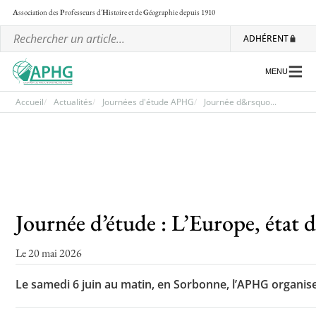
A
ssociation des
P
rofesseurs d'
H
istoire et de
G
éographie
depuis 1910
ADHÉRENT
MENU
Accueil
Actualités
Journées d'étude APHG
Journée d&rsquo...
L’association
Les régionales
Les ateliers nationaux
Journée d’étude : L’Europe, état d
Communiqués et motions
Le 20 mai 2026
Lettre d’information de l’APHG
L’APHG dans la presse
Le samedi 6 juin au matin, en Sorbonne, l’APHG organise