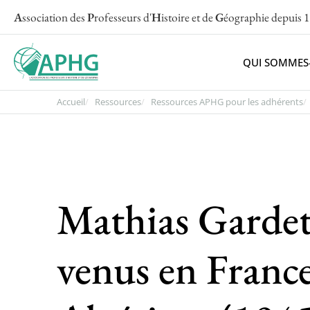
A
ssociation des
P
rofesseurs d'
H
istoire et de
G
éographie
depuis 
QUI SOMMES
Accueil
Ressources
Ressources APHG pour les adhérents
Mathias Garde
venus en France