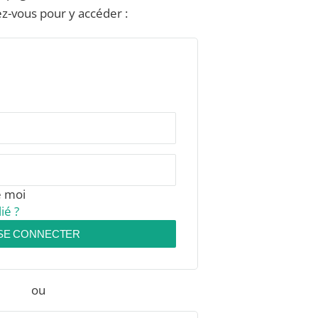
z-vous pour y accéder :
e moi
ié ?
SE CONNECTER
ou