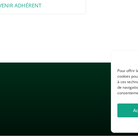
VENIR ADHÉRENT
Pour offrir 
cookies pour
à ces techn
de navigatio
consentement
Ac