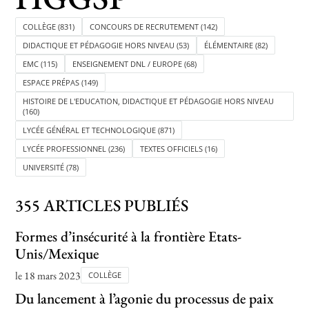
COLLÈGE
(831)
CONCOURS DE RECRUTEMENT
(142)
DIDACTIQUE ET PÉDAGOGIE HORS NIVEAU
(53)
ÉLÉMENTAIRE
(82)
Toutes les actualités
EMC
(115)
ENSEIGNEMENT DNL / EUROPE
(68)
Les rendez-vous de l’APHG
ESPACE PRÉPAS
(149)
HISTOIRE DE L'EDUCATION, DIDACTIQUE ET PÉDAGOGIE HORS NIVEAU
Concours de recrutement
(160)
LYCÉE GÉNÉRAL ET TECHNOLOGIQUE
(871)
Concours scolaires
LYCÉE PROFESSIONNEL
(236)
TEXTES OFFICIELS
(16)
Conférences, tables rondes
UNIVERSITÉ
(78)
Critique d’ouvrages publiés
355 ARTICLES PUBLIÉS
Culture
Formes d’insécurité à la frontière Etats-
Unis/Mexique
le 18 mars 2023
COLLÈGE
Du lancement à l’agonie du processus de paix