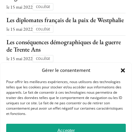
le 15 mai 2022
COLLÈGE
Les diplomates français de la paix de Westphalie
le 15 mai 2022
COLLÈGE
Les conséquences démographiques de la guerre
de Trente Ans
le 15 mai 2022
COLLÈGE
Gérer le consentement
Les clauses de la paix de Westphalie
le 15 mai 2022
COLLÈGE
Pour offrir les meilleures expériences, nous utilisons des technologies
telles que les cookies pour stocker et/ou accéder aux informations des
Les armées de la guerre de Trente Ans
appareils. Le fait de consentir à ces technologies nous permettra de
traiter des données telles que le comportement de navigation ou les ID
le 15 mai 2022
uniques sur ce site. Le fait de ne pas consentir ou de retirer son
COLLÈGE
consentement peut avoir un effet négatif sur certaines caractéristiques
et fonctions.
1
2
3
4
5
6
7
8
Accepter