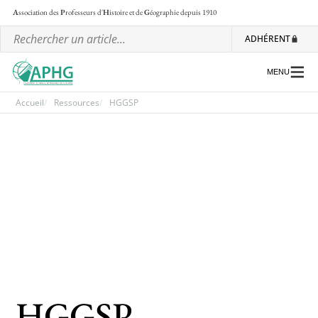
A
ssociation des
P
rofesseurs d'
H
istoire et de
G
éographie
depuis 1910
ADHÉRENT
MENU
Accueil
Ressources
HGGSP
L’association
Les régionales
Les ateliers nationaux
Communiqués et motions
Lettre d’information de l’APHG
L’APHG dans la presse
HGGSP