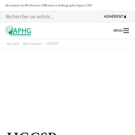
A
ssociation des
P
rofesseurs d'
H
istoire et de
G
éographie
depuis 1910
ADHÉRENT
MENU
Accueil
Ressources
HGGSP
L’association
Les régionales
Les ateliers nationaux
Communiqués et motions
Lettre d’information de l’APHG
L’APHG dans la presse