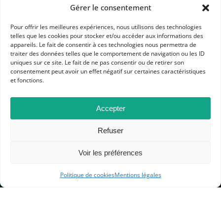
Gérer le consentement
La dissuasion nucléaire de la France
Pour offrir les meilleures expériences, nous utilisons des technologies
le 4 juillet 2020
COLLÈGE
telles que les cookies pour stocker et/ou accéder aux informations des
appareils. Le fait de consentir à ces technologies nous permettra de
La France, puissance nucléaire
traiter des données telles que le comportement de navigation ou les ID
uniques sur ce site. Le fait de ne pas consentir ou de retirer son
le 2 juillet 2020
COLLÈGE
consentement peut avoir un effet négatif sur certaines caractéristiques
et fonctions.
1
2
3
4
5
6
7
8
Accepter
APHG
Refuser
Association des professeurs d'histoire et géographie
Voir les préférences
+ 33 0(1) 42 33 62 37
Politique de cookies
Mentions légales
BP 6541 – 75065 Paris Cedex 02
CONTACTEZ-NOUS