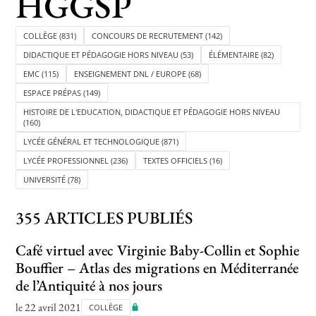
HGGSP
COLLÈGE
(831)
CONCOURS DE RECRUTEMENT
(142)
DIDACTIQUE ET PÉDAGOGIE HORS NIVEAU
(53)
ÉLÉMENTAIRE
(82)
Toutes les actualités
EMC
(115)
ENSEIGNEMENT DNL / EUROPE
(68)
Les rendez-vous de l’APHG
ESPACE PRÉPAS
(149)
Concours de recrutement
HISTOIRE DE L'EDUCATION, DIDACTIQUE ET PÉDAGOGIE HORS NIVEAU
(160)
Concours scolaires
LYCÉE GÉNÉRAL ET TECHNOLOGIQUE
(871)
LYCÉE PROFESSIONNEL
(236)
TEXTES OFFICIELS
(16)
Conférences, tables rondes
UNIVERSITÉ
(78)
Critique d’ouvrages publiés
355 ARTICLES PUBLIÉS
Culture
Café virtuel avec Virginie Baby-Collin et Sophie
Bouffier – Atlas des migrations en Méditerranée
de l’Antiquité à nos jours
le 22 avril 2021
COLLÈGE