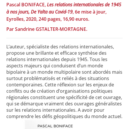
Pascal BONIFACE,
Les relations internationales de 1945
à nos jours, De Yalta au Covid-19
, 6e mise à jour,
Eyrolles, 2020, 240 pages, 16,90 euros.
Toutes les actualités
Par Sandrine GSTALTER-MORTAGNE.
Les rendez-vous de l’APHG
Concours de recrutement
L’auteur, spécialiste des relations internationales,
propose une brillante et efficace synthèse des
Concours scolaires
relations internationales depuis 1945. Tous les
aspects majeurs qui conduisent d’un monde
Conférences, tables rondes
bipolaire à un monde multipolaire sont abordés mais
Critique d’ouvrages publiés
surtout problématisés et reliés à des situations
contemporaines. Cette réflexion sur les enjeux de
Culture
conflits ou de création d’organisations politiques
régionales constituent une spécificité de cet ouvrage,
qui se démarque vraiment des ouvrages généralistes
sur les relations internationales. A avoir pour
comprendre les défis géopolitiques du monde actuel.