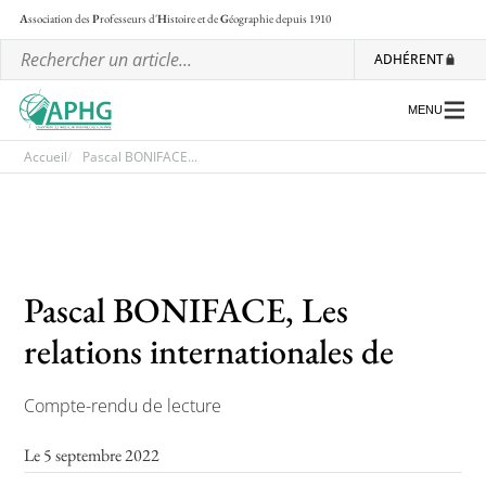
A
ssociation des
P
rofesseurs d'
H
istoire et de
G
éographie
depuis 1910
ADHÉRENT
MENU
Accueil
Pascal BONIFACE...
L’association
Les régionales
Pascal BONIFACE, Les
Les ateliers nationaux
relations internationales de
Communiqués et motions
Lettre d’information de l’APHG
Compte-rendu de lecture
L’APHG dans la presse
Le 5 septembre 2022