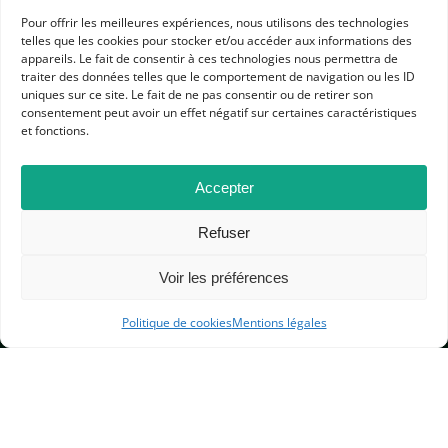
Pour offrir les meilleures expériences, nous utilisons des technologies
telles que les cookies pour stocker et/ou accéder aux informations des
appareils. Le fait de consentir à ces technologies nous permettra de
traiter des données telles que le comportement de navigation ou les ID
uniques sur ce site. Le fait de ne pas consentir ou de retirer son
consentement peut avoir un effet négatif sur certaines caractéristiques
APHG
et fonctions.
Association des professeurs d'histoire et géographie
Accepter
+ 33 0(1) 42 33 62 37
BP 6541 – 75065 Paris Cedex 02
Refuser
Voir les préférences
CONTACTEZ-NOUS
Politique de cookies
Mentions légales
MENTIONS LÉGALES
GESTION DES COOKIES
DONNÉES PERSONNELLES
PLAN DU SITE