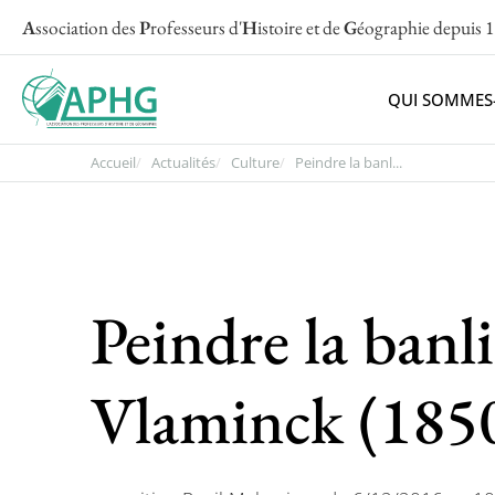
A
ssociation des
P
rofesseurs d'
H
istoire et de
G
éographie
depuis 
QUI SOMMES
Accueil
Actualités
Culture
Peindre la banl...
Peindre la banl
Vlaminck (185