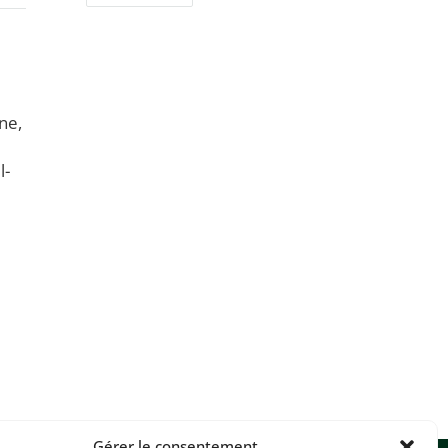
ne,
l-
Gérer le consentement