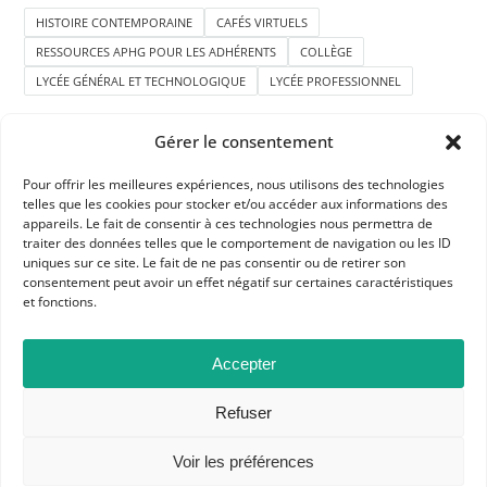
HISTOIRE CONTEMPORAINE
CAFÉS VIRTUELS
RESSOURCES APHG POUR LES ADHÉRENTS
COLLÈGE
LYCÉE GÉNÉRAL ET TECHNOLOGIQUE
LYCÉE PROFESSIONNEL
Gérer le consentement
Pour offrir les meilleures expériences, nous utilisons des technologies
telles que les cookies pour stocker et/ou accéder aux informations des
appareils. Le fait de consentir à ces technologies nous permettra de
traiter des données telles que le comportement de navigation ou les ID
APHG
uniques sur ce site. Le fait de ne pas consentir ou de retirer son
consentement peut avoir un effet négatif sur certaines caractéristiques
Association des professeurs d'histoire et géographie
et fonctions.
+ 33 0(1) 42 33 62 37
Accepter
BP 6541 – 75065 Paris Cedex 02
Refuser
CONTACTEZ-NOUS
Voir les préférences