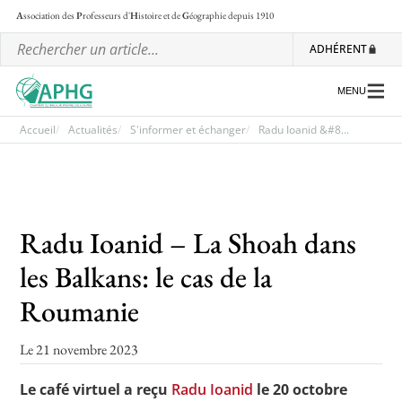
A
ssociation des
P
rofesseurs d'
H
istoire et de
G
éographie
depuis 1910
ADHÉRENT
MENU
Accueil
Actualités
S'informer et échanger
Radu Ioanid &#8...
L’association
Les régionales
Radu Ioanid – La Shoah dans
Les ateliers nationaux
les Balkans: le cas de la
Communiqués et motions
Roumanie
Lettre d’information de l’APHG
Le 21 novembre 2023
L’APHG dans la presse
Le café virtuel a reçu
Radu Ioanid
le 20 octobre