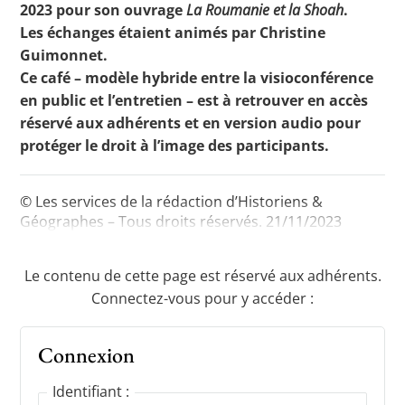
2023 pour son ouvrage
La Roumanie et la Shoah
.
Les échanges étaient animés par Christine
Guimonnet.
Toutes les actualités
Ce café – modèle hybride entre la visioconférence
en public et l’entretien – est à retrouver en accès
Les rendez-vous de l’APHG
réservé aux adhérents et en version audio pour
Concours de recrutement
protéger le droit à l’image des participants.
Concours scolaires
© Les services de la rédaction d’Historiens &
Conférences, tables rondes
Géographes – Tous droits réservés. 21/11/2023
Critique d’ouvrages publiés
Le contenu de cette page est réservé aux adhérents.
Culture
Connectez-vous pour y accéder :
Connexion
Identifiant :