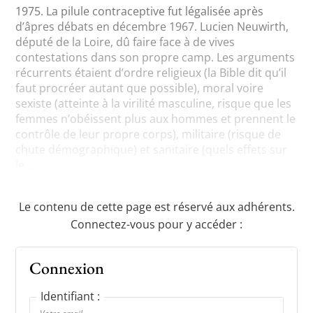
1975. La pilule contraceptive fut légalisée après
d’âpres débats en décembre 1967. Lucien Neuwirth,
député de la Loire, dû faire face à de vives
contestations dans son propre camp. Les arguments
récurrents étaient d’ordre religieux (la Bible dit qu’il
faut procréer autant que possible), moral voire
sexiste (atteinte à la virilité masculine, risque que les
femmes n’obéissent plus aux hommes et prennent le
contrôle de leur propre corps), militaire (risque de
chute démographique) et sanitaire (quels effets sur
le...
Le contenu de cette page est réservé aux adhérents.
Connectez-vous pour y accéder :
Connexion
Identifiant :