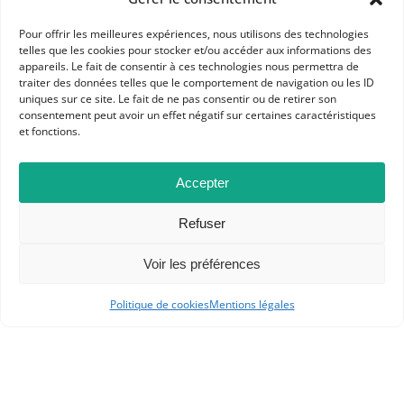
Pour offrir les meilleures expériences, nous utilisons des technologies
telles que les cookies pour stocker et/ou accéder aux informations des
Dans les catégories
appareils. Le fait de consentir à ces technologies nous permettra de
traiter des données telles que le comportement de navigation ou les ID
RESSOURCES
uniques sur ce site. Le fait de ne pas consentir ou de retirer son
consentement peut avoir un effet négatif sur certaines caractéristiques
CRÉTEIL
et fonctions.
Accepter
Articles liés
Libertés et droits… des Femmes
Refuser
Atlas des droits de l’homme
Voir les préférences
Politique de cookies
Mentions légales