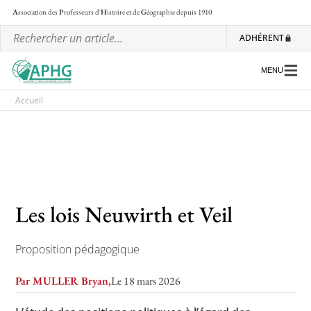
A
ssociation des
P
rofesseurs d'
H
istoire et de
G
éographie
depuis 1910
ADHÉRENT
MENU
Accueil
L’association
Les régionales
Les ateliers nationaux
Les lois Neuwirth et Veil
Communiqués et motions
Lettre d’information de l’APHG
Proposition pédagogique
L’APHG dans la presse
Par MULLER Bryan,
Le 18 mars 2026