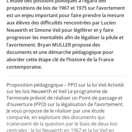
L’étude des positions politiques à l’égard des
propositions de lois de 1967 et 1975 sur l’avortement
est un enjeu important pour faire prendre la mesure
aux élèves des difficultés rencontrées par Lucien
Toutes les actualités
Neuwirth et Simone Veil pour légiférer et y faire
Les rendez-vous de l’APHG
progresser les mentalités afin de légaliser la pilule et
l’avortement. Bryan MULLER propose des
Concours de recrutement
documents et une démarche pédagogique pour
Concours scolaires
aborder cette étape clé de l’histoire de la France
contemporaine.
Conférences, tables rondes
Critique d’ouvrages publiés
Proposition pédagogique – PPO sur la loi Veil Activité
Culture
sur les lois Neuwirth et Veil Le programme de
Terminale prévoit de réaliser un Point de passage et
d’ouverture (PPO) sur la légalisation de l’avortement.
Je vous propose de le réaliser par une étude
comparée, en exploitant des documents qui
traiteraient de la question par le biais de deux lois
centrales : la loi Neuwirth en 1967 et la loi Veil en