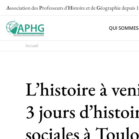
A
ssociation des
P
rofesseurs d'
H
istoire et de
G
éographie
depuis 
QUI SOMMES
Accueil
L’histoire à ven
3 jours d’histoi
sociales à Toul