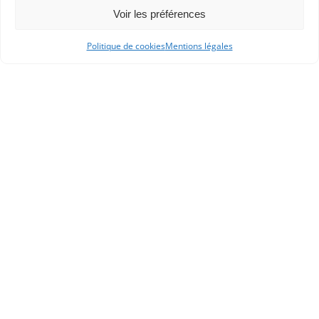
Voir les préférences
Politique de cookies
Mentions légales
APHG
Association des professeurs d'histoire et géographie
+ 33 0(1) 42 33 62 37
BP 6541 – 75065 Paris Cedex 02
CONTACTEZ-NOUS
MENTIONS LÉGALES
GESTION DES COOKIES
DONNÉES PERSONNELLES