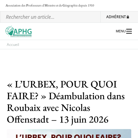
A
ssociation des
P
rofesseurs d'
H
istoire et de
G
éographie
depuis 1910
ADHÉRENT
MENU
Accueil
L’association
Les régionales
« L’URBEX, POUR QUOI
Les ateliers nationaux
FAIRE? » Déambulation dans
Communiqués et motions
Roubaix avec Nicolas
Lettre d’information de l’APHG
Offenstadt – 13 juin 2026
L’APHG dans la presse