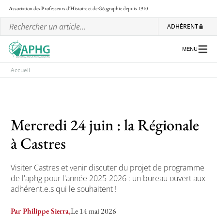
A
ssociation des
P
rofesseurs d'
H
istoire et de
G
éographie
depuis 1910
ADHÉRENT
MENU
Accueil
L’association
Les régionales
Mercredi 24 juin : la Régionale
Les ateliers nationaux
à Castres
Communiqués et motions
Visiter Castres et venir discuter du projet de programme
Lettre d’information de l’APHG
de l'aphg pour l'année 2025-2026 : un bureau ouvert aux
adhérent.e.s qui le souhaitent !
L’APHG dans la presse
Par Philippe Sierra,
Le 14 mai 2026