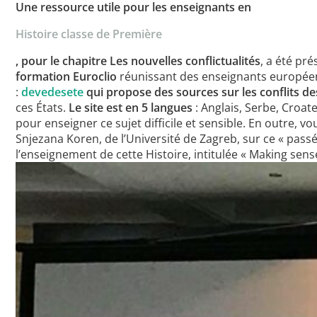
Une ressource utile pour les enseignants en
Histoire classe de Première
, pour le chapitre Les nouvelles conflictualités
, a été pr
formation Euroclio
réunissant des enseignants européens,
:
devedesete
qui propose des sources sur les conflits d
ces États.
Le site est en 5 langues
: Anglais, Serbe, Croa
pour enseigner ce sujet difficile et sensible. En outre, 
Snjezana Koren, de l’Université de Zagreb, sur ce « pas
l’enseignement de cette Histoire, intitulée « Making sens