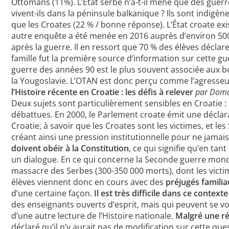
Ottomans (11%). L’État serbe n’a-t-il mené que des guerr
vivent-ils dans la péninsule balkanique ? Ils sont indigè
que les Croates (22 % / bonne réponse). L’État croate ex
autre enquête a été menée en 2016 auprès d’environ 500
après la guerre. Il en ressort que 70 % des élèves déclare
famille fut la première source d’information sur cette gue
guerre des années 90 est le plus souvent associée aux b
la Yougoslavie. L’OTAN est donc perçu comme l’agresseur, 
l’Histoire récente en Croatie : les défis à relever
par Domag
Deux sujets sont particulièrement sensibles en Croatie :
débattues. En 2000, le Parlement croate émit une déclarat
Croatie, à savoir que les Croates sont les victimes, et le
créant ainsi une pression institutionnelle pour ne jamai
doivent obéir à la Constitution
, ce qui signifie qu’en ta
un dialogue. En ce qui concerne la Seconde guerre mond
massacre des Serbes (300-350 000 morts), dont les victi
élèves viennent donc en cours avec des
préjugés familia
d’une certaine façon.
Il est très difficile dans ce context
des enseignants ouverts d’esprit, mais qui peuvent se vo
d’une autre lecture de l’Histoire nationale.
Malgré une ré
déclaré qu’il n’y aurait pas de modification sur cette ques