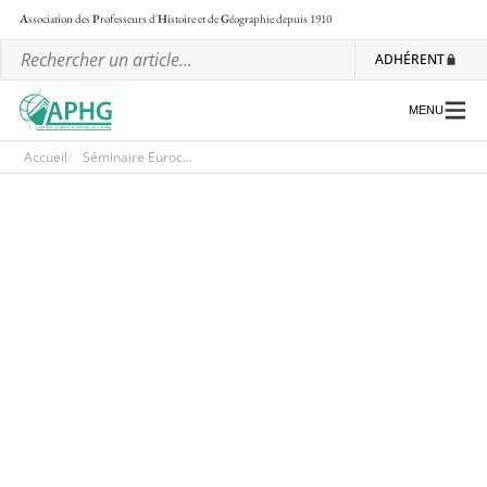
A
ssociation des
P
rofesseurs d'
H
istoire et de
G
éographie
depuis 1910
ADHÉRENT
MENU
Accueil
Séminaire Euroc...
L’association
Les régionales
Les ateliers nationaux
Communiqués et motions
Lettre d’information de l’APHG
L’APHG dans la presse