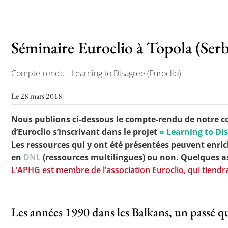
Toutes les actualités
Séminaire Euroclio à Topola (Serb
Les rendez-vous de l’APHG
Compte-rendu - Learning to Disagree (Euroclio)
Concours de recrutement
Le 28 mars 2018
Concours scolaires
Conférences, tables rondes
Nous publions ci-dessous le compte-rendu de
notre c
d’Euroclio
s’inscrivant dans le projet
« Learning to Di
Critique d’ouvrages publiés
Les ressources qui y ont été présentées peuvent enrich
en
DNL
(ressources multilingues) ou non. Quelques a
Culture
L’APHG est membre de l’association Euroclio, qui tiendra
Les années 1990 dans les Balkans, un passé qu