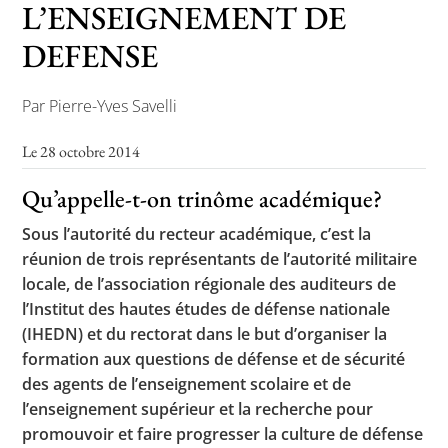
L’ENSEIGNEMENT DE
DEFENSE
Toutes les actualités
Par Pierre-Yves Savelli
Les rendez-vous de l’APHG
Le 28 octobre 2014
Concours de recrutement
Qu’appelle-t-on trinôme académique?
Concours scolaires
Sous l’autorité du recteur académique, c’est la
Conférences, tables rondes
réunion de trois représentants de l’autorité militaire
Critique d’ouvrages publiés
locale, de l’association régionale des auditeurs de
l’Institut des hautes études de défense nationale
Culture
(IHEDN) et du rectorat dans le but d’organiser la
formation aux questions de défense et de sécurité
des agents de l’enseignement scolaire et de
l’enseignement supérieur et la recherche pour
promouvoir et faire progresser la culture de défense