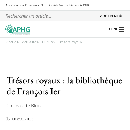
A
ssociation des
P
rofesseurs d'
H
istoire et de
G
éographie
depuis 1910
ADHÉRENT
MENU
Accueil
Actualités
Culture
Trésors royaux...
L’association
Les régionales
Trésors royaux : la bibliothèque
Les ateliers nationaux
de François Ier
Communiqués et motions
Lettre d’information de l’APHG
Château de Blois
L’APHG dans la presse
Le 10 mai 2015