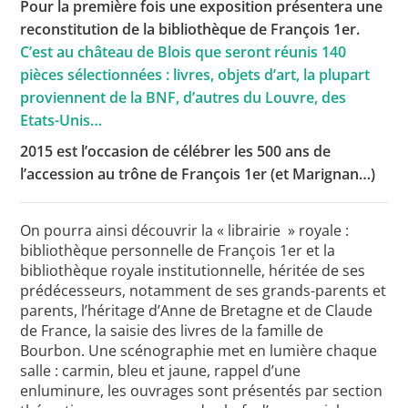
Pour la première fois une exposition présentera une
reconstitution de la bibliothèque de François 1er.
C’est au château de Blois que seront réunis 140
Toutes les actualités
pièces sélectionnées : livres, objets d’art, la plupart
proviennent de la BNF, d’autres du Louvre, des
Les rendez-vous de l’APHG
Etats-Unis…
Concours de recrutement
2015 est l’occasion de célébrer les 500 ans de
l’accession au trône de François 1er (et Marignan…)
Concours scolaires
Conférences, tables rondes
On pourra ainsi découvrir la « librairie » royale :
Critique d’ouvrages publiés
bibliothèque personnelle de François 1er et la
bibliothèque royale institutionnelle, héritée de ses
Culture
prédécesseurs, notamment de ses grands-parents et
parents, l’héritage d’Anne de Bretagne et de Claude
de France, la saisie des livres de la famille de
Bourbon. Une scénographie met en lumière chaque
salle : carmin, bleu et jaune, rappel d’une
enluminure, les ouvrages sont présentés par section