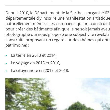
L’APHG dans la presse
Depuis 2010, le Département de la Sarthe, a organisé 62 e
départementale d’y inscrire une manifestation artistiq
naturellement même si les cisterciens qui ont construit l
pour créer des bâtiments afin qu’elle ne soit jamais aveugla
photographe qui nous propose une subjectivité révélatri
Toutes les actualités
construite proposant un regard sur des thèmes qui ont 
patrimoine) :
Les rendez-vous de l’APHG
La terre en 2013 et 2014,
Concours de recrutement
Le voyage en 2015 et 2016,
Concours scolaires
La citoyenneté en 2017 et 2018.
Conférences, tables rondes
Critique d’ouvrages publiés
Culture