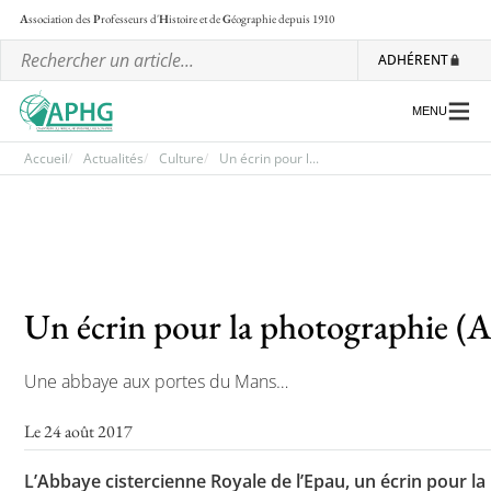
A
ssociation des
P
rofesseurs d'
H
istoire et de
G
éographie
depuis 1910
ADHÉRENT
MENU
Accueil
Actualités
Culture
Un écrin pour l...
L’association
Un écrin pour la photographie (A
Les régionales
Une abbaye aux portes du Mans…
Les ateliers nationaux
Le 24 août 2017
Communiqués et motions
Lettre d’information de l’APHG
L’Abbaye cistercienne Royale de l’Epau, un écrin pour 