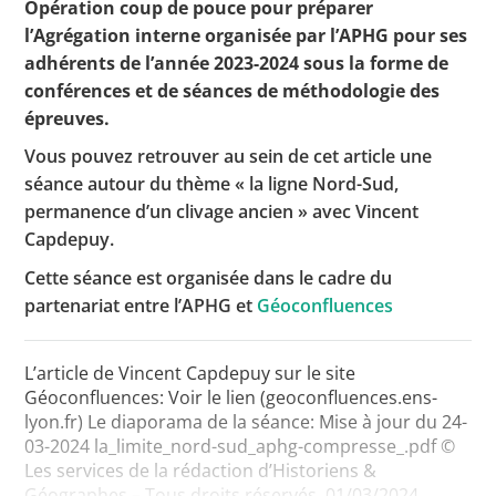
Opération coup de pouce pour préparer
l’Agrégation interne organisée par l’APHG pour ses
adhérents de l’année 2023-2024 sous la forme de
Toutes les actualités
conférences et de séances de méthodologie des
épreuves.
Les rendez-vous de l’APHG
Vous pouvez retrouver au sein de cet article une
Concours de recrutement
séance autour du thème « la ligne Nord-Sud,
permanence d’un clivage ancien » avec Vincent
Concours scolaires
Capdepuy.
Conférences, tables rondes
Cette séance est organisée dans le cadre du
Critique d’ouvrages publiés
partenariat entre l’APHG et
Géoconfluences
Culture
L’article de Vincent Capdepuy sur le site
Géoconfluences: Voir le lien (geoconfluences.ens-
lyon.fr) Le diaporama de la séance: Mise à jour du 24-
03-2024 la_limite_nord-sud_aphg-compresse_.pdf ©
Les services de la rédaction d’Historiens &
Géographes – Tous droits réservés. 01/03/2024