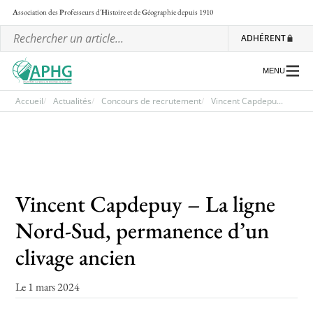
A
ssociation des
P
rofesseurs d'
H
istoire et de
G
éographie
depuis 1910
ADHÉRENT
MENU
Accueil
Actualités
Concours de recrutement
Vincent Capdepu...
L’association
Les régionales
Vincent Capdepuy – La ligne
Les ateliers nationaux
Nord-Sud, permanence d’un
Communiqués et motions
clivage ancien
Lettre d’information de l’APHG
L’APHG dans la presse
Le 1 mars 2024