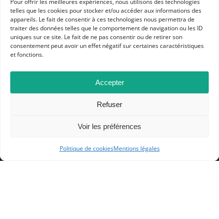
le 27 octobre 2014
Pour offrir les meilleures expériences, nous utilisons des technologies
LYCÉE GÉNÉRAL ET TECHNOLOGIQUE
telles que les cookies pour stocker et/ou accéder aux informations des
appareils. Le fait de consentir à ces technologies nous permettra de
Activité B2I : Travail de recherche sur le
traiter des données telles que le comportement de navigation ou les ID
château de Chateaugiron (Ile et Vilaine,
uniques sur ce site. Le fait de ne pas consentir ou de retirer son
Bretagne)
consentement peut avoir un effet négatif sur certaines caractéristiques
et fonctions.
le 27 octobre 2014
COLLÈGE
Accepter
1
…
3
4
5
6
7
8
9
10
11
12
Refuser
APHG
Voir les préférences
Association des professeurs d'histoire et géographie
Politique de cookies
Mentions légales
+ 33 0(1) 42 33 62 37
BP 6541 – 75065 Paris Cedex 02
CONTACTEZ-NOUS