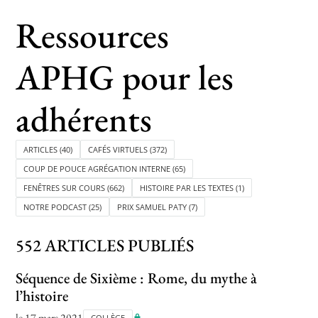
Ressources
Toutes les actualités
APHG pour les
Les rendez-vous de l’APHG
adhérents
Concours de recrutement
Concours scolaires
ARTICLES
(40)
CAFÉS VIRTUELS
(372)
Conférences, tables rondes
COUP DE POUCE AGRÉGATION INTERNE
(65)
FENÊTRES SUR COURS
(662)
HISTOIRE PAR LES TEXTES
(1)
Critique d’ouvrages publiés
NOTRE PODCAST
(25)
PRIX SAMUEL PATY
(7)
Culture
552 ARTICLES PUBLIÉS
Séquence de Sixième : Rome, du mythe à
l’histoire
le 17 mars 2021
COLLÈGE