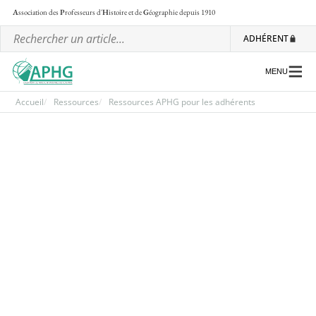
A
ssociation des
P
rofesseurs d'
H
istoire et de
G
éographie
depuis 1910
ADHÉRENT
MENU
Accueil
Ressources
Ressources APHG pour les adhérents
L’association
Les régionales
Les ateliers nationaux
Communiqués et motions
Lettre d’information de l’APHG
L’APHG dans la presse