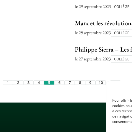
le 29 septembre 2023
COLLÈGE
Marx et les révolutio
le 29 septembre 2023
COLLÈGE
Philippe Sierra – Les 
le 27 septembre 2023
COLLÈGE
1
2
3
4
5
6
7
8
9
10
…
18
Pour offrir 
cookies pour
à ces techn
de navigatio
consentement