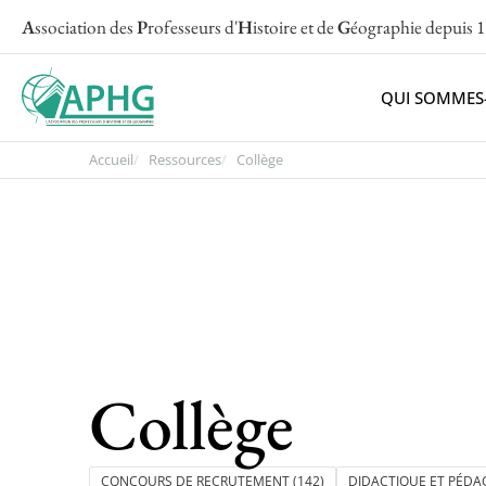
A
ssociation des
P
rofesseurs d'
H
istoire et de
G
éographie
depuis 
QUI SOMMES
Accueil
Ressources
Collège
Collège
CONCOURS DE RECRUTEMENT
(142)
DIDACTIQUE ET PÉDA