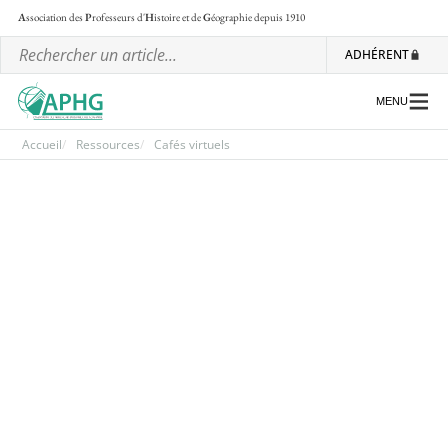
A
ssociation des
P
rofesseurs d'
H
istoire et de
G
éographie
depuis 1910
ADHÉRENT
MENU
Accueil
Ressources
Cafés virtuels
L’association
Les régionales
Les ateliers nationaux
Communiqués et motions
Lettre d’information de l’APHG
L’APHG dans la presse