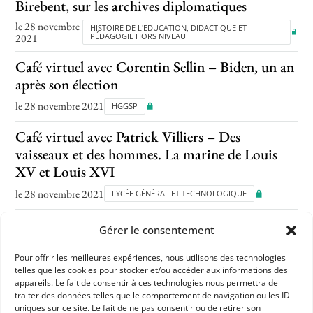
Birebent, sur les archives diplomatiques
le 28 novembre
HISTOIRE DE L'EDUCATION, DIDACTIQUE ET
2021
PÉDAGOGIE HORS NIVEAU
Café virtuel avec Corentin Sellin – Biden, un an
après son élection
le 28 novembre 2021
HGGSP
Café virtuel avec Patrick Villiers – Des
vaisseaux et des hommes. La marine de Louis
XV et Louis XVI
le 28 novembre 2021
LYCÉE GÉNÉRAL ET TECHNOLOGIQUE
Café virtuel avec Mathieu Lours sur l’histoire
Gérer le consentement
des cathédrales
Pour offrir les meilleures expériences, nous utilisons des technologies
le 28 novembre
HISTOIRE DE L'EDUCATION, DIDACTIQUE ET
telles que les cookies pour stocker et/ou accéder aux informations des
2021
PÉDAGOGIE HORS NIVEAU
appareils. Le fait de consentir à ces technologies nous permettra de
traiter des données telles que le comportement de navigation ou les ID
Café virtuel avec Christine Dousset – 1799. Les
uniques sur ce site. Le fait de ne pas consentir ou de retirer son