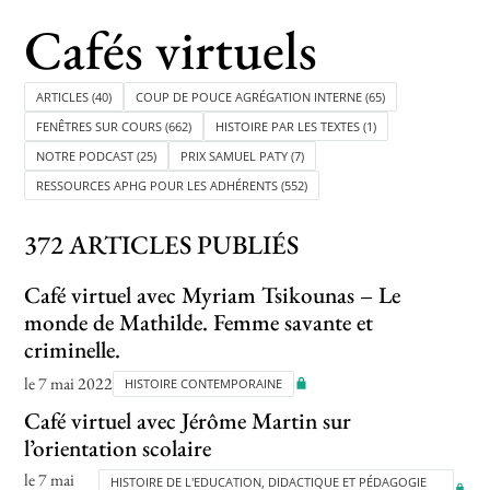
Cafés virtuels
Toutes les actualités
ARTICLES
(40)
COUP DE POUCE AGRÉGATION INTERNE
(65)
FENÊTRES SUR COURS
(662)
HISTOIRE PAR LES TEXTES
(1)
Les rendez-vous de l’APHG
NOTRE PODCAST
(25)
PRIX SAMUEL PATY
(7)
Concours de recrutement
RESSOURCES APHG POUR LES ADHÉRENTS
(552)
Concours scolaires
372 ARTICLES PUBLIÉS
Conférences, tables rondes
Café virtuel avec Myriam Tsikounas – Le
Critique d’ouvrages publiés
monde de Mathilde. Femme savante et
Culture
criminelle.
le 7 mai 2022
HISTOIRE CONTEMPORAINE
Café virtuel avec Jérôme Martin sur
l’orientation scolaire
le 7 mai
HISTOIRE DE L'EDUCATION, DIDACTIQUE ET PÉDAGOGIE